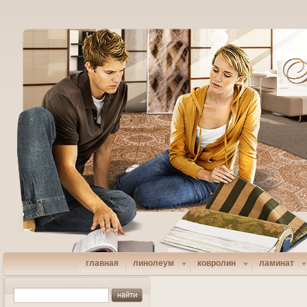
главная
линолеум
ковролин
ламинат